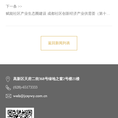
下一条 >>
赋能社区产业生态圈建设 成都社区创新经济产业供需荟（第十一场）在成都嘉诚新悦集团成功举办
返回新闻列表
高新区天府二街368号绿地之窗2号楼21楼
(028)-65173333
web@jcxywy.com.cn