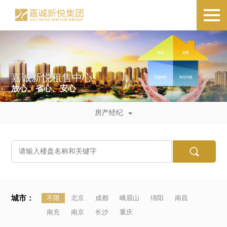
嘉诚新悦租售中心
放心、省心、安心
房产经纪
城市：
不限
北京
成都
峨眉山
绵阳
南昌
南充
南京
长沙
重庆