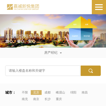
嘉诚新悦租售中心
放心、省心、安心
房产经纪
城市：
不限
北京
成都
峨眉山
绵阳
南昌
南充
南京
长沙
重庆