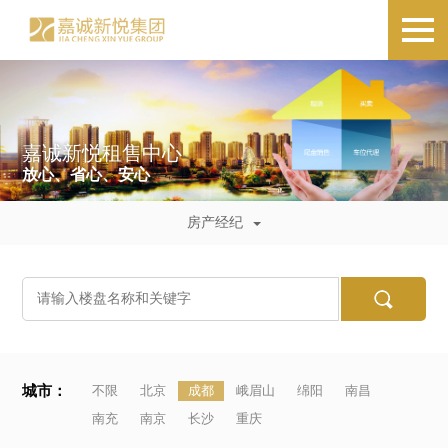
嘉诚新悦租售中心
放心、省心、安心
房产经纪
城市：
不限
北京
成都
峨眉山
绵阳
南昌
南充
南京
长沙
重庆