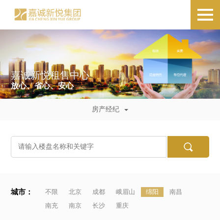
嘉诚新悦租售中心
放心、省心、安心
房产经纪
城市：
不限
北京
成都
峨眉山
绵阳
南昌
南充
南京
长沙
重庆