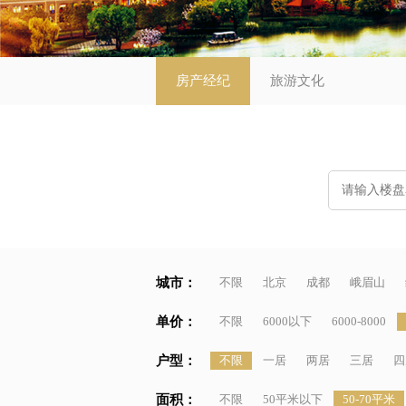
房产经纪
旅游文化
城市：
不限
北京
成都
峨眉山
单价：
不限
6000以下
6000-8000
户型：
不限
一居
两居
三居
四
面积：
不限
50平米以下
50-70平米