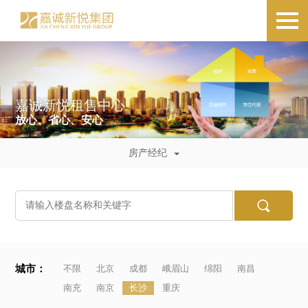
嘉诚新悦租售中心
放心、省心、安心
房产经纪
城市：
不限
北京
成都
峨眉山
绵阳
南昌
南充
南京
长沙
重庆