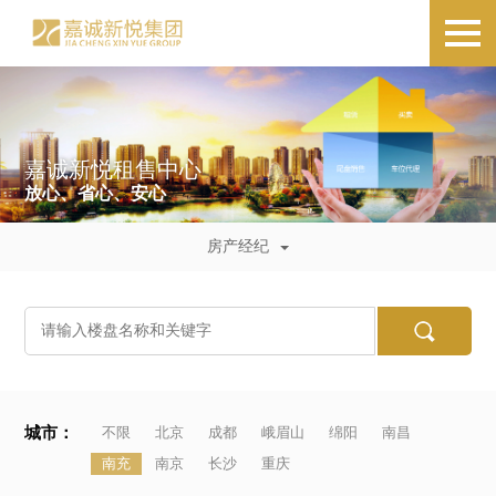
嘉诚新悦租售中心
放心、省心、安心
房产经纪
城市：
不限
北京
成都
峨眉山
绵阳
南昌
南充
南京
长沙
重庆